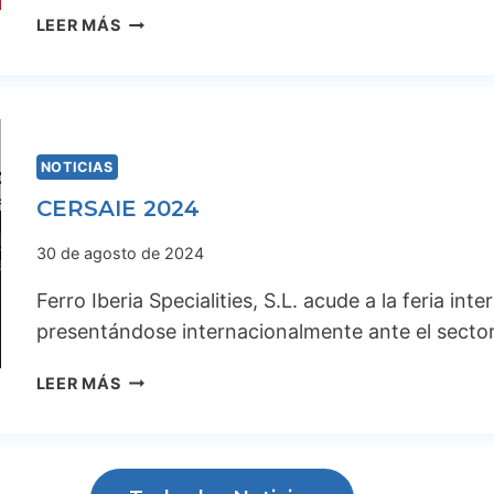
E
LEER MÁS
U
R
O
C
E
NOTICIAS
R
C
CERSAIE 2024
O
M
30 de agosto de 2024
P
Ferro Iberia Specialities, S.L. acude a la feria in
R
A
presentándose internacionalmente ante el secto
L
A
C
LEER MÁS
P
E
L
R
A
S
N
A