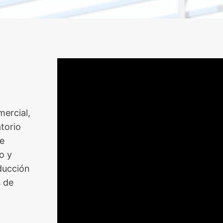
mercial,
torio
de
o y
ducción
s de