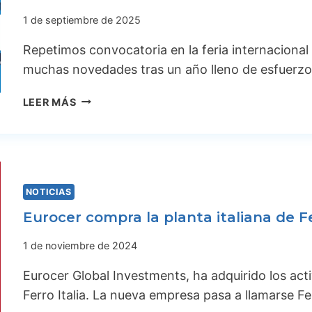
1 de septiembre de 2025
Repetimos convocatoria en la feria internaciona
muchas novedades tras un año lleno de esfuerz
C
LEER MÁS
E
R
S
A
I
NOTICIAS
E
2
Eurocer compra la planta italiana de F
0
2
1 de noviembre de 2024
5
Eurocer Global Investments, ha adquirido los act
Ferro Italia. La nueva empresa pasa a llamarse F